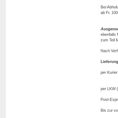
Bei Abhol
ab Fr. 100
Ausgenom
ebenfall
zum Teil 
Nach Verf
Lieferun
per Kurier
ab Be
per LKW (P
Post-Expr
Bis zur vo