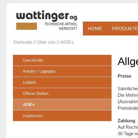
HOME
PRODUKTE
Startseite
Über uns
AGB's
All
Geschichte
Anfahrt / Lageplan
Preise
Leitbild
Sämtliche
Offene Stellen
Die Mehrw
(Ausnahme
AGB's
Preisände
Impressum
Zahlung
Auf Rech
30 Tage n