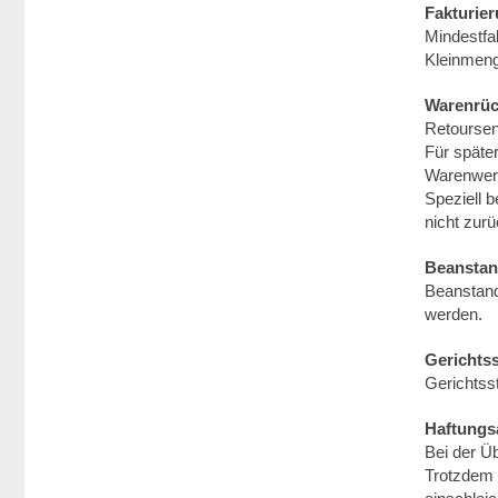
Fakturie
Mindestfak
Kleinmeng
Warenrü
Retoursen
Für später
Warenwer
Speziell 
nicht zu
Beansta
Beanstand
werden.
Gerichts
Gerichtsst
Haftungs
Bei der Ü
Trotzdem 