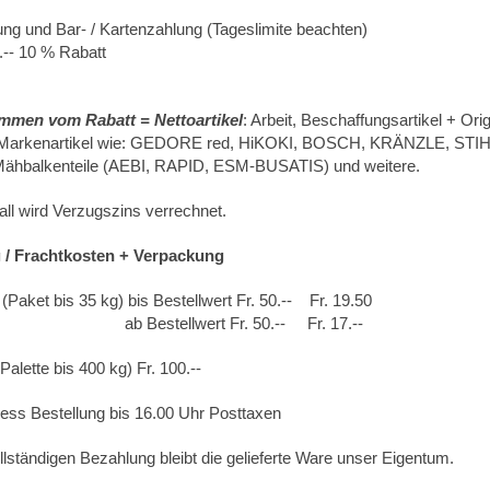
ung und Bar- / Kartenzahlung (Tageslimite beachten)
.-- 10 % Rabatt
men vom Rabatt = Nettoartikel
: Arbeit, Beschaffungsartikel + Origi
s Markenartikel wie: GEDORE red, HiKOKI, BOSCH, KRÄNZLE, STIH
Mähbalkenteile (AEBI, RAPID, ESM-BUSATIS) und weitere.
all wird Verzugszins verrechnet.
g / Frachtkosten + Verpackung
 (Paket bis 35 kg) bis Bestellwert Fr. 50.-- Fr. 19.50
stellwert Fr. 50.-- Fr. 17.--
alette bis 400 kg) Fr. 100.--
ess Bestellung bis 16.00 Uhr Posttaxen
llständigen Bezahlung bleibt die gelieferte Ware unser Eigentum.