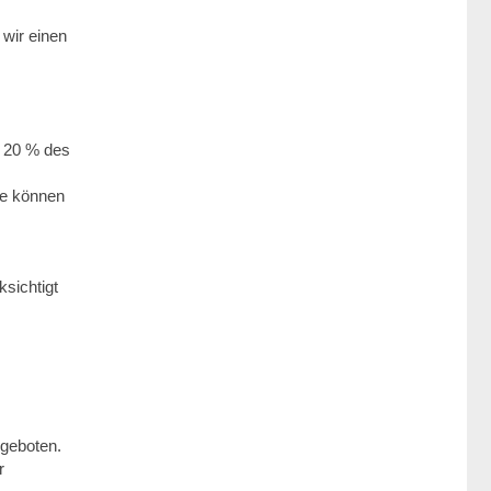
 wir einen
n 20 % des
re können
sichtigt
 geboten.
r